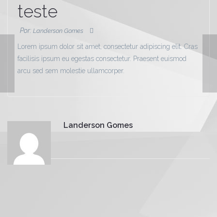
teste
Por:
Landerson Gomes
Lorem ipsum dolor sit amet, consectetur adipiscing elit. Cras
Formação Desenvolvedor
facilisis ipsum eu egestas consectetur. Praesent euismod
Delphi na Aquasoft 2022.1
arcu sed sem molestie ullamcorper.
Landerson Gomes