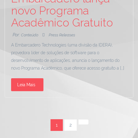
novo Programa
Acadêmico Gratuito
Por:
Conteúdo
Press Releases
A Embarcadero Technologies (uma divisão da IDERA),
provedora líder de soluções de software para o
desenvolvimento de aplicações, anuncia o lançamento do
novo Programa Acadêmico, que oferece acesso gratuito a […]
Leia Mais
1
2