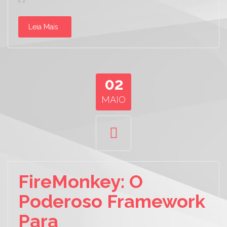
Leia Mais
02
MAIO
FireMonkey: O
Poderoso Framework
Para