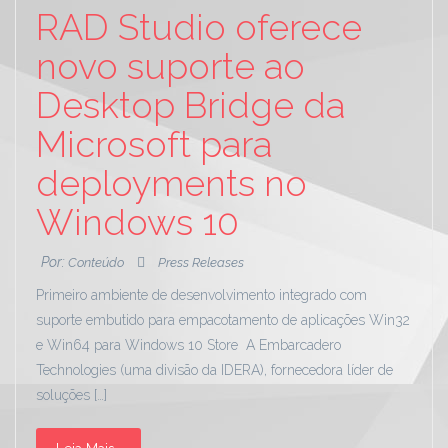
RAD Studio oferece
novo suporte ao
Desktop Bridge da
Microsoft para
deployments no
Windows 10
Por:
Conteúdo
Press Releases
Primeiro ambiente de desenvolvimento integrado com
suporte embutido para empacotamento de aplicações Win32
e Win64 para Windows 10 Store A Embarcadero
Technologies (uma divisão da IDERA), fornecedora líder de
soluções […]