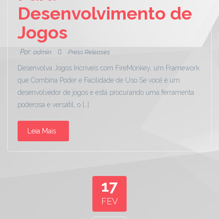
Desenvolvimento de
Jogos
Por:
admin
Press Releases
Desenvolva Jogos Incríveis com FireMonkey, um Framework
que Combina Poder e Facilidade de Uso Se você é um
desenvolvedor de jogos e está procurando uma ferramenta
poderosa e versátil, o […]
Leia Mais
17
FEV