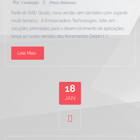
Por:
Conteúdo
Press Releases
Parte do RAD Studio, nova versão vem também com suporte
multi-tenancy A Embarcadero Technologies, líder em
soluções premiadas para o desenvolvimento de aplicações,
lança as novas versões das ferramentas Delphi […]
Leia Mais
18
JAN