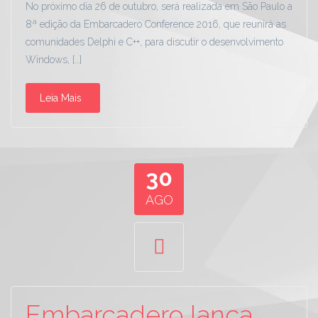
No próximo dia 26 de outubro, será realizada em São Paulo a
8ª edição da Embarcadero Conference 2016, que reunirá as
comunidades Delphi e C++, para discutir o desenvolvimento
Windows, […]
Leia Mais
30
AGO
Embarcadero lança