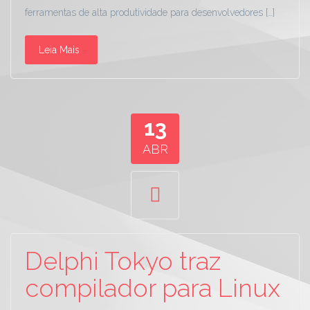
ferramentas de alta produtividade para desenvolvedores […]
Leia Mais
13
ABR
Delphi Tokyo traz
compilador para Linux