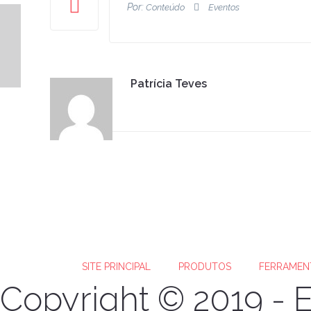
Por:
Conteúdo
Eventos
Pesquisa Embarcadero: 89%
dos desenvolvedores
reduziram seu ciclo de
desenvolvimento utilizando o
RAD Studio
Patrícia Teves
SITE PRINCIPAL
PRODUTOS
FERRAMEN
Copyright © 2019 - E