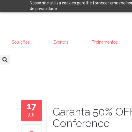
..... ..... .....
Nosso site utiliza cookies para lhe fornecer uma melho
de privacidade.
..... ..... .....
...... ......
Soluções
Eventos
Treinamentos
17
Garanta 50% OF
JUL
Conference