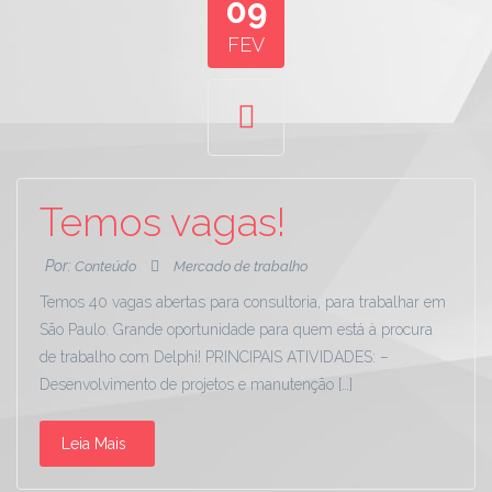
09
FEV
Temos vagas!
Por:
Conteúdo
Mercado de trabalho
Temos 40 vagas abertas para consultoria, para trabalhar em
São Paulo. Grande oportunidade para quem está à procura
de trabalho com Delphi! PRINCIPAIS ATIVIDADES: –
Desenvolvimento de projetos e manutenção […]
Leia Mais