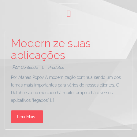
Modernize suas
aplicações
Por:
Conteúdo
Produtos
Por Atanas Popov A modernização continua sendo um dos
temas mais importantes para vários de nossos clientes. O
Delphi está no mercado há muito tempo e há diversos
aplicativos “legados” […]
Leia Mais