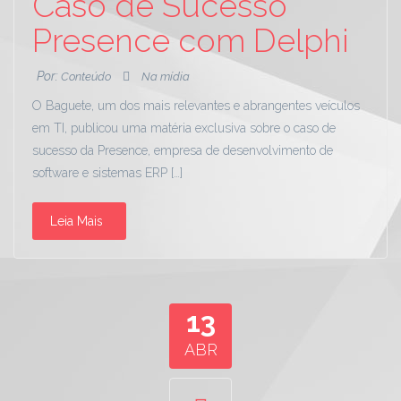
Caso de Sucesso
Presence com Delphi
Por:
Conteúdo
Na mídia
O Baguete, um dos mais relevantes e abrangentes veículos
em TI, publicou uma matéria exclusiva sobre o caso de
sucesso da Presence, empresa de desenvolvimento de
software e sistemas ERP […]
Leia Mais
13
ABR