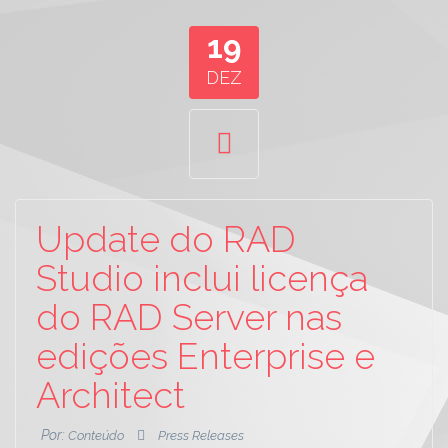
19
DEZ
Update do RAD
Studio inclui licença
do RAD Server nas
edições Enterprise e
Architect
Por:
Conteúdo
Press Releases