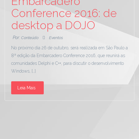
Embarcadero
Conference 2016: de
desktop a DOJO
Por:
Conteúdo
Eventos
No próximo dia 26 de outubro, será realizada em São Paulo a
8ª edição da Embarcadero Conference 2016, que reunirá as
comunidades Delphi e C++, para discutir o desenvolvimento
Windows, […]
Leia Mais